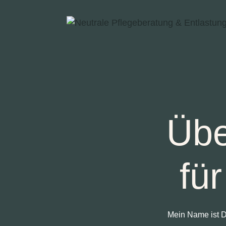
Übe
fü
Mein Name ist D